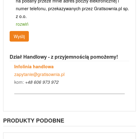
na podany przeze mnie adres poczty elektronicznej i
numer telefonu, przekazywanych przez Gratisownia.pl sp.
z o.o.
rozwiń
Wyślij
Dział Handlowy - z przyjemnością pomożemy!
Infolinia handlowa
zapytanie@gratisownia.pl
kom:
+48 606 973 972
PRODUKTY PODOBNE