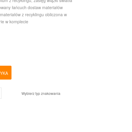
ium z recyklingu, zasięg wiązki światła
ikowany łańcuch dostaw materiałów
materiałów z recyklingu obliczona w
rie w komplecie
ZYKA
Wybierz typ znakowania