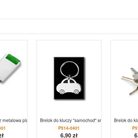
z metalowa plakietka | Preston
Brelok do kluczy "samochod" srebrny
Brelok do k
401
P514-0401
P5
zł
6,90 zł
6