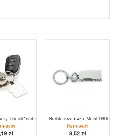
luczy "domek" srebrny
Brelok ciezarowka. Metal TRUCKY
Brelok
14-0401
P514-0401
,19 zł
8,52 zł