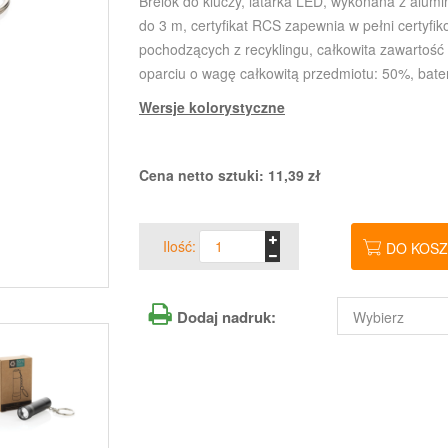
Brelok do kluczy, latarka LED, wykonana z alumin
do 3 m, certyfikat RCS zapewnia w pełni certyf
pochodzących z recyklingu, całkowita zawartość 
oparciu o wagę całkowitą przedmiotu: 50%, bate
Wersje kolorystyczne
Cena netto sztuki:
11,39
zł
Ilość:
DO KOS
Dodaj nadruk: