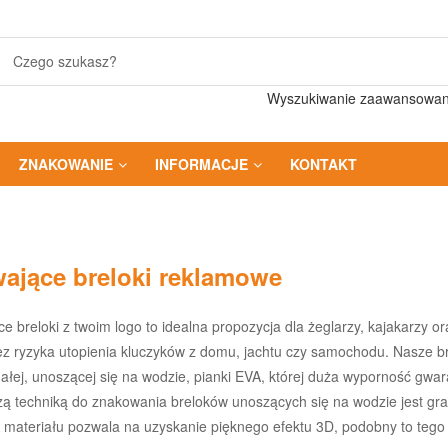
Wyszukiwanie zaawansowa
ZNAKOWANIE
INFORMACJE
KONTAKT
ające breloki reklamowe
ce breloki z twoim logo to idealna propozycja dla żeglarzy, kajakarzy o
z ryzyka utopienia kluczyków z domu, jachtu czy samochodu. Nasze br
ałej, unoszącej się na wodzie, pianki EVA, której duża wyporność gwar
zą techniką do znakowania breloków unoszących się na wodzie jest graw
 materiału pozwala na uzyskanie pięknego efektu 3D, podobny to tego j