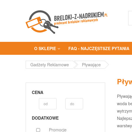
O SKLEPIE
FAQ - NAJCZĘSTSZE PYTANIA
Gadżety Reklamowe
Pływające
Pływ
CENA
Pływają
woda be
wytrzym
DODATKOWE
Najleps
warstwy
Promocje