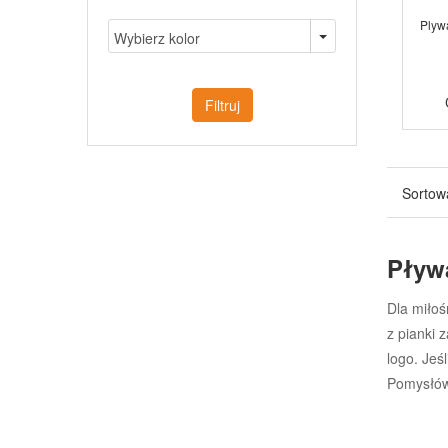
Plyw
Filtruj
Sortow
Pływ
Dla miłoś
z pianki 
logo. Jeś
Pomysłów 