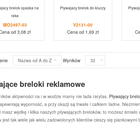
ajacy brelok opaska na
Plywajacy brelok do kluczy
Plywaj
reke
MO2497-03
V2131-00
Cena od 3,08 zł
Cena od 1,69 zł
Ce
anie
Wyników
ające breloki reklamowe
ników aktywności na i w wodzie mamy nie lada rarytas.
Pływający brel
zapewniają wyporność, a przy okazji są trwałe i całkiem ładne. Niezm
li masz wędkę i kilka naszych pływających breloków, to możesz śmiało
jest tak wiele jak wielu zadowolonych klientów cieszy się piankowymi 