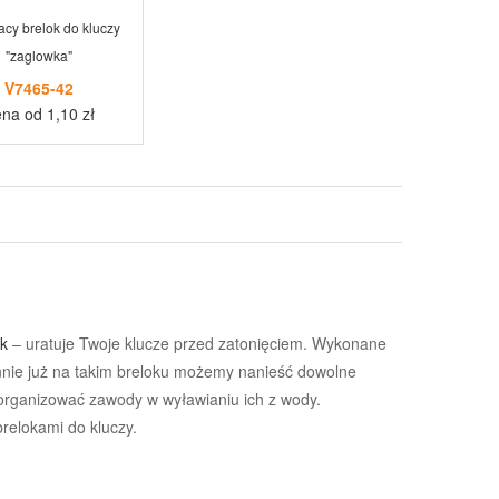
acy brelok do kluczy
"zaglowka"
V7465-42
na od 1,10 zł
ok
– uratuje Twoje klucze przed zatonięciem. Wykonane
iennie już na takim breloku możemy nanieść dowolne
 organizować zawody w wyławianiu ich z wody.
brelokami do kluczy.