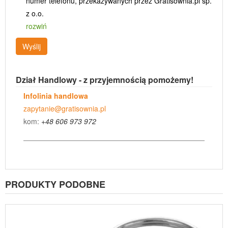
numer telefonu, przekazywanych przez Gratisownia.pl sp.
z o.o.
rozwiń
Wyślij
Dział Handlowy - z przyjemnością pomożemy!
Infolinia handlowa
zapytanie@gratisownia.pl
kom:
+48 606 973 972
PRODUKTY PODOBNE