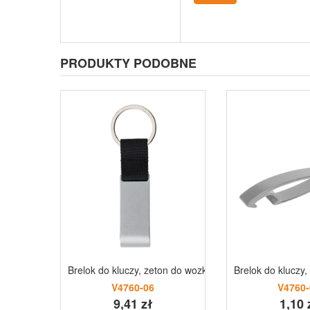
PRODUKTY PODOBNE
Brelok do kluczy, zeton do wozka na zakupy, otwieracz
Brelok do kluczy,
V4760-06
V4760-
9,41 zł
1,10 