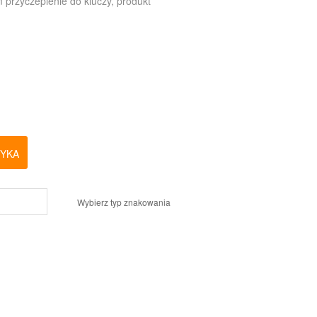
 przyczepienie do kluczy, produkt
ZYKA
Wybierz typ znakowania