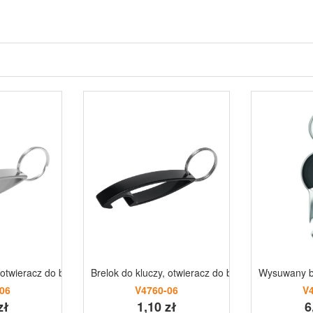
 do butelek srebrny
 otwieracz do butelek | Cleo srebrny
Brelok do kluczy, otwieracz do butelek | Cleo
Wysuwany b
06
V4760-06
V
zł
1,10 zł
6