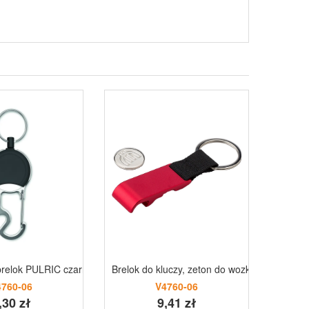
relok PULRIC czarny
Brelok do kluczy, zeton do wozka na zakupy,
Brelok 
4760-06
V4760-06
,30 zł
9,41 zł