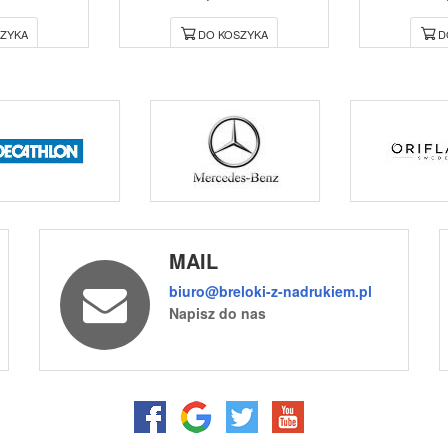
ZYKA
DO KOSZYKA
D
MAIL
biuro@breloki-z-nadrukiem.pl
Napisz do nas