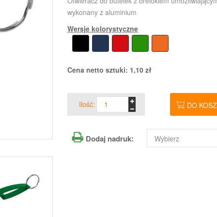
Otwieracz do butelek z brelokiem umożliwiającym
wykonany z aluminium
Wersje kolorystyczne
Cena netto sztuki:
1,10
zł
Ilość:
DO KOS
Dodaj nadruk: