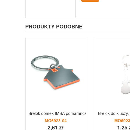
PRODUKTY PODOBNE
Brelok domek IMBA pomarańczowy
Brelok do kluczy,
MO6923-04
MO6923
2,61 zł
1,25 