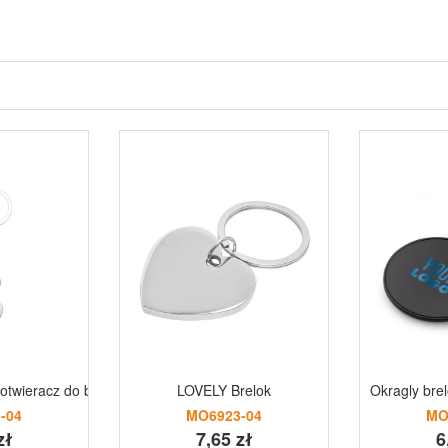
 otwieracz do butelek „gitara elektryczna” | Meles
LOVELY Brelok
Okragly brel
-04
MO6923-04
MO
zł
7,65 zł
6