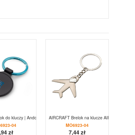
ok do kluczy | Ando niebieski
AIRCRAFT Brelok na klucze AIRCARFT sreb
Prostok
6923-04
MO6923-04
,94 zł
7,44 zł