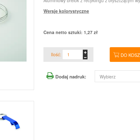
Aluminiowy brelok z recyklingu z błyszczącym 
Wersje kolorystyczne
Cena netto sztuki:
1,27
zł
Ilość:
DO KOS
Dodaj nadruk: