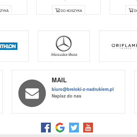
ZYKA
DO KOSZYKA
D
MAIL
biuro@breloki-z-nadrukiem.pl
Napisz do nas