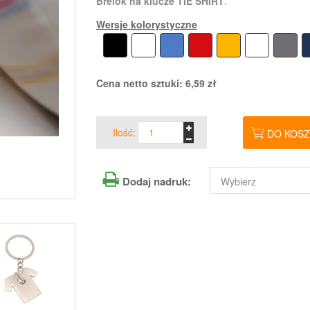
Brelok na klucze TIE SHIRT
.
Wersje kolorystyczne
Cena netto sztuki:
6,59
zł
Ilość:
DO KOS
Dodaj nadruk: