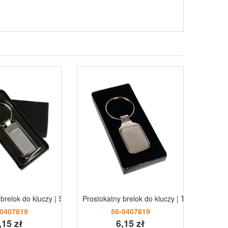
brelok do kluczy | Stella
Prostokatny brelok do kluczy | Tristian
Brelok
-0407819
56-0407819
,15 zł
6,15 zł