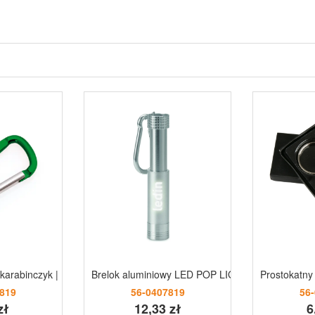
 karabinczyk | Ebele zielony
Brelok aluminiowy LED POP LIGHT srebrny
Prostokatny 
819
56-0407819
56
zł
12,33 zł
6